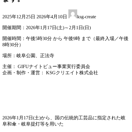
最
2025年12月25日
2026年4月10日
ksg-create
終
更
開催期間：2026年1月17日(土)～2月1日(日)
新
日
開催時間：午後5時30分 から 午後9時 まで（最終入場／午後
時
8時30分）
:
場所：岐阜公園、正法寺
主催： GIFUナイトビュー事業実行委員会
企画・制作・運営： KSGクリエイト株式会社
2026年1月17日(土)から、国の伝統的工芸品に指定された岐
阜和傘・岐阜提灯等を用いた