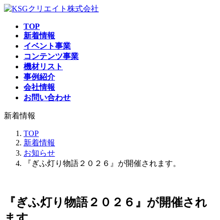
コ
ナ
ン
ビ
TOP
テ
ゲ
新着情報
ン
ー
イベント事業
ツ
シ
コンテンツ事業
へ
ョ
機材リスト
ス
ン
事例紹介
キ
に
会社情報
ッ
移
お問い合わせ
プ
動
新着情報
TOP
新着情報
お知らせ
『ぎふ灯り物語２０２６』が開催されます。
『ぎふ灯り物語２０２６』が開催され
ます。