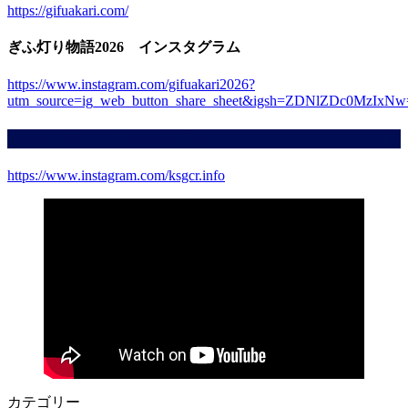
https://gifuakari.com/
ぎふ灯り物語2026 インスタグラム
https://www.instagram.com/gifuakari2026?
utm_source=ig_web_button_share_sheet&igsh=ZDNlZDc0MzIxN
KSGクリエイト インスタグラム
https://www.instagram.com/ksgcr.info
カテゴリー